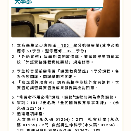
大學部
本系學生至少應修滿
130
學分始得畢業(其中必修
應修
91
學分，選修應修
39
學分)
「外語實務」每學期皆開放修課，並須於畢業前依本
校「外語實務課程實施要點」規定修畢。
學生於畢業前需修習「通識教育講座」1學分課程。各
系依序開課，開課學期不固定。
「農企業管理實習」課程為整學期校外實習課程，含
實習前講習與實習後成果報告與檢討回饋。
a
b
b
修習者不用必修
課程，選修
課程則列為專業選修。
軍訓：101-2更名為「全民國防教育軍事訓練」。(永
久碼:22216)。
通識選項課程:
人文學科(永久碼:01264)：2門 社會科學(永久
碼:01265)：2門 自然與生命科學(永久碼: 01266)：
1門 數理與應用科學(永久碼: 01267)：1門