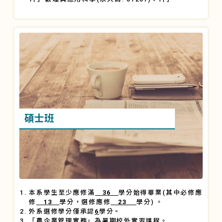
碩士班
本系學生至少應修滿
36
學分始得畢業(其中必修應
修
13
學分，選修應修
23
學分) 。
外系選修學分僅承認
6
學分。
「農企業管理實務」為暑期校外實習課程。