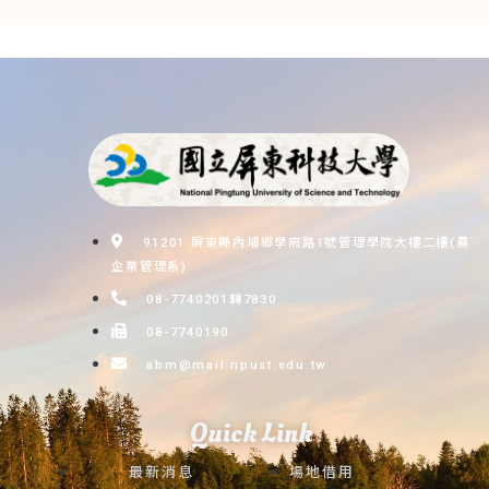
91201 屏東縣內埔鄉學府路1號管理學院大樓二樓(農
企業管理系)
08-7740201轉7830
08-7740190
abm@mail.npust.edu.tw
Quick Link
最新消息
場地借用