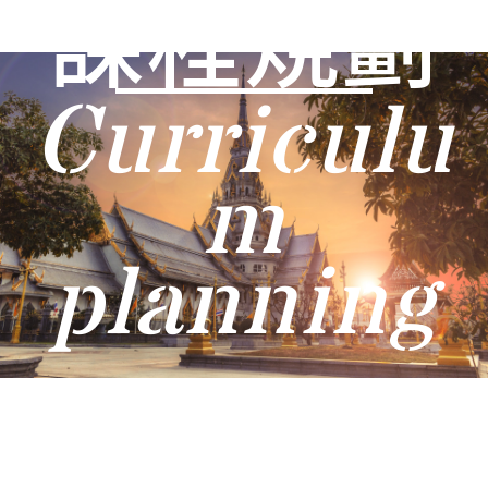
課程規劃
Curriculu
m
planning