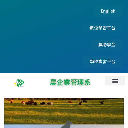
English
數位學習平台
獎助學金
學校實習平台
農企業管理系
系所資訊
系所成員
碩士論文及實務專題
系友服務資訊
首頁
最新消息
招生資訊
檔案下載
專題演講