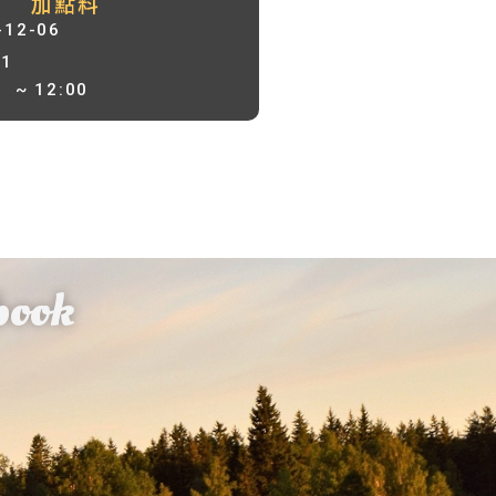
加點料
-12-06
01
0
~ 12:00
book