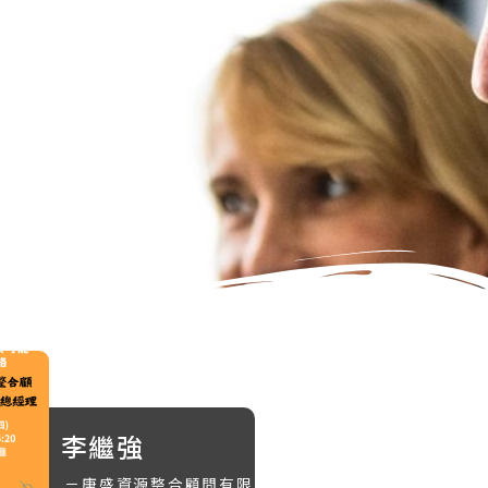
李繼強
－唐盛資源整合顧問有限