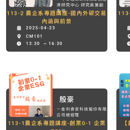
濟研究中心 研究員兼副
主任
113-2 農企系專題講座-國內外碳交易
11
內涵與前景
2025-04-23
CM101
13:30
~ 16:30
殷豪
－金利食安科技股份有限
公司總經理
113-1農企系專題講座-創業0-1 企業
【