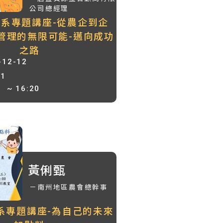
公司總經理
農企系專題講座-從農企到企
管理的無限可能-邁向成功
之路
-12-12
01
0
~ 16:20
黃俐甄
－南州地區農會總幹事
企系專題講座-為自己的未來