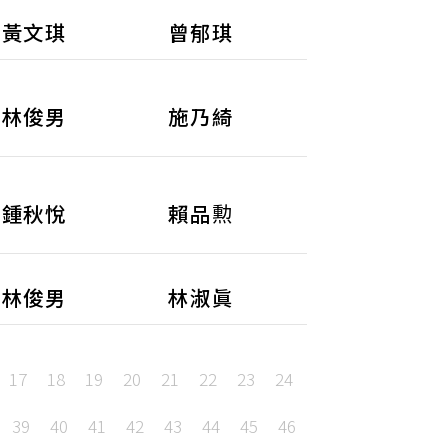
黃文琪
曾郁琪
林俊男
施乃綺
鍾秋悅
賴品勲
林俊男
林淑眞
17
18
19
20
21
22
23
24
39
40
41
42
43
44
45
46