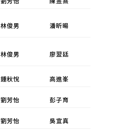
劉芳怡
陳昱熹
林俊男
潘昕暘
林俊男
廖翌廷
鍾秋悅
高進峯
劉芳怡
彭子育
劉芳怡
吳宜真