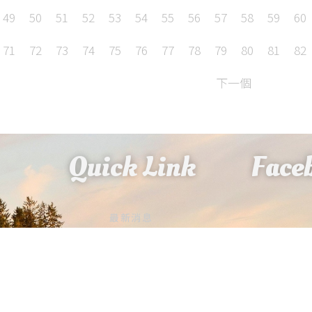
49
50
51
52
53
54
55
56
57
58
59
60
71
72
73
74
75
76
77
78
79
80
81
82
下一個
Quick Link
Face
最新消息
系所資訊
大樓二
系所成員
課程規劃
檔案下載
招生資訊