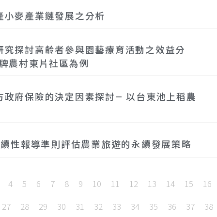
產小麥產業鏈發展之分析
研究探討高齡者參與園藝療育活動之效益分
金牌農村東片社區為例
方政府保險的決定因素探討— 以台東池上稻農
I永續性報導準則評估農業旅遊的永續發展策略
4
5
6
7
8
9
10
11
12
13
14
15
16
27
28
29
30
31
32
33
34
35
36
37
38