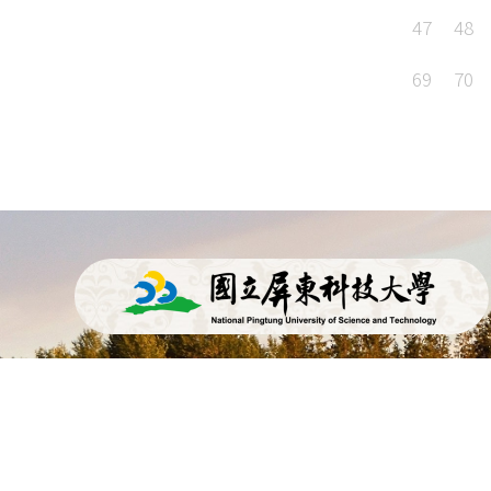
47
48
69
70
91201 屏東縣內埔鄉學府路1號管理學院
樓(農企業管理系)
08-7740201轉7830
08-7740190