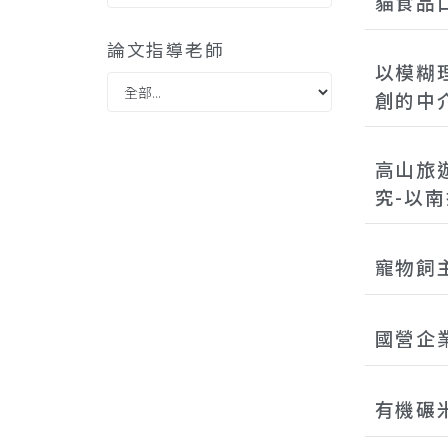
貓食品
論文指導老師
以模糊
創的中
高山旅
究-以
寵物飼
國營企
有機碾