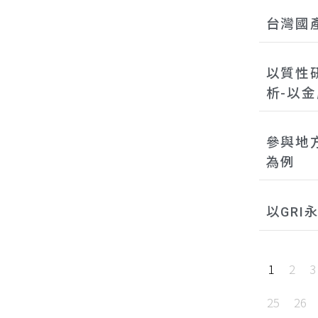
台灣國
以質性
析-以
參與地
為例
以GR
1
2
3
25
26