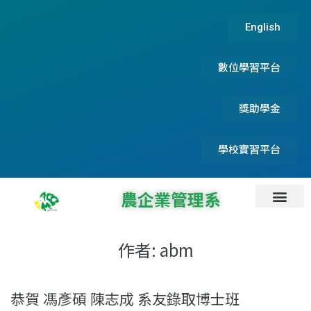
English
數位學習平台
獎助學金
學校實習平台
農企業管理系
系所資訊
系所成員
碩士論文及實務專題
系友服務資訊
首頁
最新消息
招生資訊
檔案下載
專題演講
作者:
abm
恭賀 馮彥碩 陳志成 系友錄取博士班