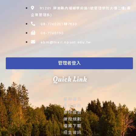
91201 屏東縣內埔鄉學府路1號管理學院大樓二樓(農
企業管理系)
08-7740201轉7830
08-7740190
abm@mail.npust.edu.tw
管理者登入
Quick Link
最新消息
系所資訊
系所成員
課程規劃
檔案下載
招生資訊