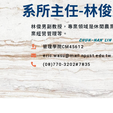
系所主任-林
林俊男副教授，專業領域是休閒農
業經營管理等。
CHUN-NAN LIN
管理學院CM45612
eric.wasu@mail.npust.edu.tw
(08)770-3202#7835