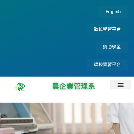
English
數位學習平台
獎助學金
學校實習平台
農企業管理系
系所資訊
系所成員
碩士論文及實務專題
系友服務資訊
首頁
最新消息
招生資訊
檔案下載
專題演講