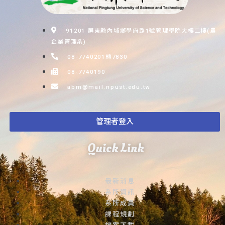
91201 屏東縣內埔鄉學府路1號管理學院大樓二樓(農
企業管理系)
08-7740201轉7830
08-7740190
abm@mail.npust.edu.tw
管理者登入
Quick Link
最新消息
系所資訊
系所成員
課程規劃