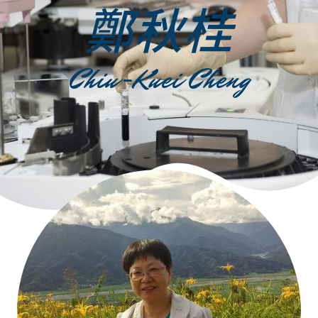
鄭秋桂
Chiu-Kuei Cheng