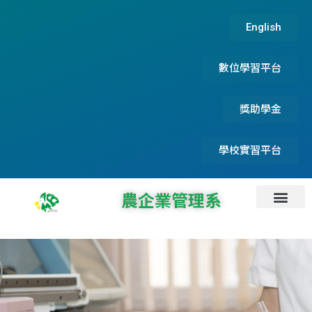
English
數位學習平台
獎助學金
學校實習平台
農企業管理系
系所資訊
系所成員
碩士論文及實務專題
系友服務資訊
首頁
最新消息
招生資訊
檔案下載
專題演講