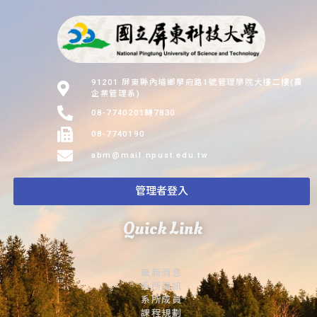
91201 屏東縣內埔鄉學府路1號管理學院大樓二樓(農
企業管理系)
08-7740201轉7830
08-7740190
abm@mail.npust.edu.tw
管理者登入
Quick Link
最新消息
系所資訊
系所成員
課程規劃