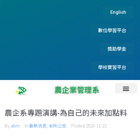
English
數位學習平台
獎助學金
學校實習平台
農企業管理系
系所資訊
系所成員
碩士論文及實務專題
系友服務資訊
首頁
最新消息
招生資訊
檔案下載
專題演講
農企系專題演講-為自己的未來加點料
By
abm
In
最新消息
,
系所公告
Posted
2023-11-21