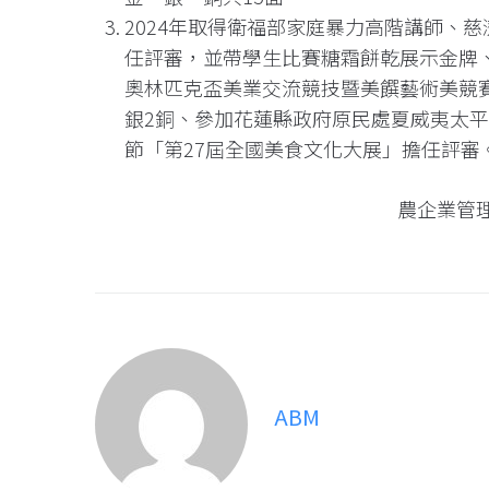
2024年取得衛福部家庭暴力高階講師、
任評審，並帶學生比賽糖霜餅乾展示金牌
奧林匹克盃美業交流競技暨美饌藝術美競賽
銀2銅、參加花蓮縣政府原民處夏威夷太
節「第27屆全國美食文化大展」擔任評審
農企業管
ABM