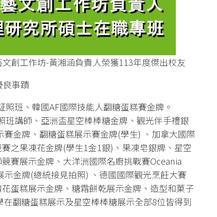
手工藝文創工作坊-黃湘涵負責人榮獲113年度傑出校友
優良事蹟
土証照班、韓國AF國際技能人翻糖蛋糕賽金牌。
証照班講師、亞洲盃星空棒棒糖金牌、觀光伴手禮銀
示賽金牌、翻糖蛋糕展示賽金牌(學生) 、加拿大國際
競賽之果凍花金牌(學生1金1銀)、果凍皂銀牌、星空
競賽展示金牌、大洋洲國際名廚挑戰賽Oceania
allenge甜點展示金牌(總統接見拍照) 、德國國際觀光烹飪大賽
式擠花蛋糕展示金牌、糖霜餅乾展示金牌、造型和菓子
學在翻糖蛋糕展示及星空棒棒糖展示全部8位皆得到