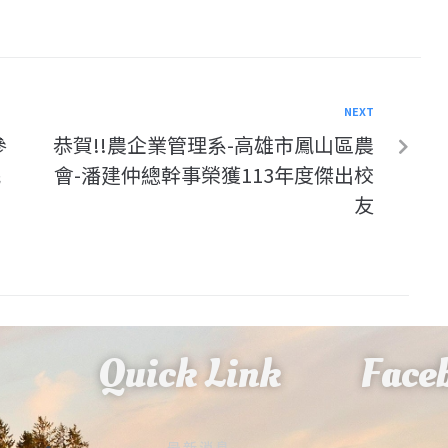
NEXT
參
恭賀!!農企業管理系-高雄市鳳山區農
民
會-潘建仲總幹事榮獲113年度傑出校
友
Quick Link
Face