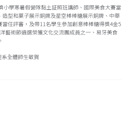
慈濟小學寒暑假營隊黏土証照班講師、國際美食大賽當
、造型和菓子展示銅牌及星空棒棒糖展示銅牌、中華
當任評審，及帶11名學生參加創意棒棒糖得獎4金5
平洋藝術節遴選榮獲文化交流團成員之一、易牙美食
。
理系全體師生敬賀