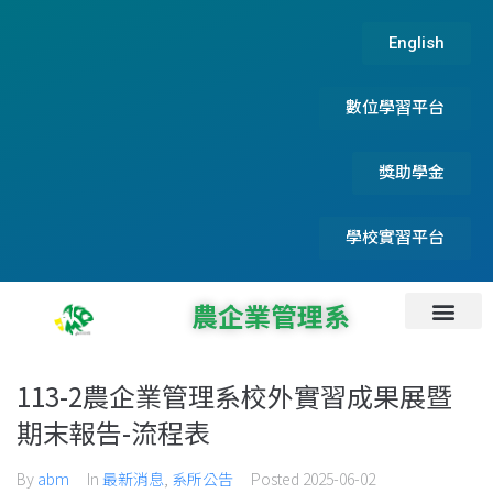
English
數位學習平台
獎助學金
學校實習平台
農企業管理系
系所資訊
系所成員
碩士論文及實務專題
系友服務資訊
首頁
最新消息
招生資訊
檔案下載
專題演講
113-2農企業管理系校外實習成果展暨
期末報告-流程表
By
abm
In
最新消息
,
系所公告
Posted
2025-06-02