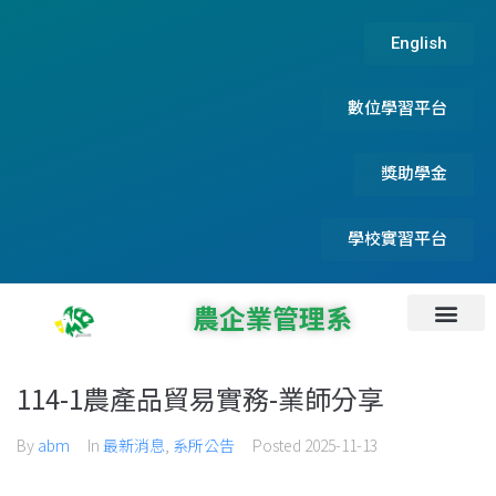
English
數位學習平台
獎助學金
學校實習平台
農企業管理系
系所資訊
系所成員
碩士論文及實務專題
系友服務資訊
首頁
最新消息
招生資訊
檔案下載
專題演講
114-1農產品貿易實務-業師分享
By
abm
In
最新消息
,
系所公告
Posted
2025-11-13